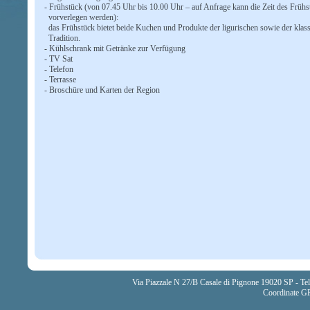
- Frühstück (von 07.45 Uhr bis 10.00 Uhr – auf Anfrage kann die Zeit des Frühs
vorverlegen werden):
das Frühstück bietet beide Kuchen und Produkte der ligurischen sowie der klas
Tradition.
- Kühlschrank mit Getränke zur Verfügung
- TV Sat
- Telefon
- Terrasse
- Broschüre und Karten der Region
Via Piazzale N 27/B Casale di Pignone 19020 SP - T
Coordinate GP