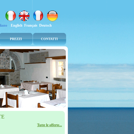
aliano
English
Français
Deutsch
PREZZI
CONTATTI
TE
Tutte le offerte...