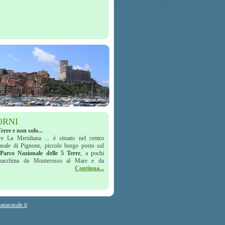
ORNI
rre e non solo...
ere La Meridiana ... è situato nel centro
asale di Pignone, piccolo borgo posto sul
Parco Nazionale delle 5 Terre
, a pochi
macchina da Monterosso al Mare e da
Continua...
anacasale.it