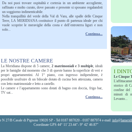
Da noi puoi trovare ospitalità e cortesia in un ambiente accogliente,
raffinato e molto curato, dove passato e presente si sposano regalandoti
un soggiorno indimenticabile.
Nella tranquillità del verde della Val di Vara, alle spalle delle Cinque
Terre, LA MERIDIANA costituisce il punto di partenza ideale per chi
vuole scoprire le meraviglie della costa e dell’entroterra liguri e non
solo...
Continua...
LE NOSTRE CAMERE
La Meridiana dispone di 5 camere,
2 matrimoniali e 3 multiple
, ideali
per le famiglie dal momento che 3 di queste hanno la superficie di veri e
I DINT
propri appartamentini. Al 1° piano, con ingresso indipendente, è
Le Cinque Te
possibile usufruire di un bilocale dotato di cucina ben attrezzata, camera
L'affittacam
con letto matrimoniale e letto a castello.
storico di C
Le camere e l’appartamento sono dotati di bagno con doccia, frigo bar,
confine del
TV sat...
minuti di 
Continua...
Levanto...
le N 27/B Casale di Pignone 19020 SP - Tel 0187 887020 - 0187 887974 e-mail:
info@lameridi
Coordinate GPS 44° 11' 23.44"- 9° 42' 46.87"